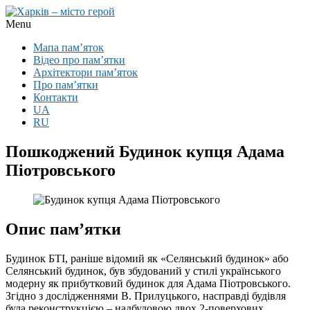
Menu
Мапа пам’яток
Відео про пам’ятки
Архітектори пам’яток
Про пам’ятки
Контакти
UA
RU
Пошкоджений Будинок купця Адама
Піотровського
Опис пам’ятки
Будинок БТІ, раніше відомий як «Селянський будинок» або
Селянський будинок, був збудований у стилі українського
модерну як прибутковий будинок для Адама Піотровського.
Згідно з дослідженнями В. Прилуцького, насправді будівля
була реконструкцією – надбудовою двох 2-поверхових