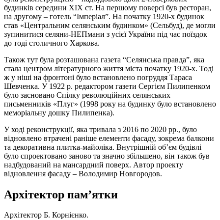
будинків середини ХІХ ст. На першому поверсі був ресторан,
на другому – готель “Імперіал”. На початку 1920-х будинок
став «Центральним селянським будинком» (Сельбуд), де могли
зупинитися селяни-НЕПмани з усієї України під час поїздок
до тоді столичного Харкова.
Також тут була розташована газета “Селянська правда”, яка
стала центром літературного життя міста початку 1920-х. Тоді
ж у ніші на фронтоні було встановлено погруддя Тараса
Шевченка. У 1922 р. редактором газети Сергієм Пилипенком
було засновано Спілку революційних селянських
письменників «Плуг» (1998 року на будинку було встановлено
меморіальну дошку Пилипенка).
У ході реконструкції, яка тривала з 2016 по 2020 рр., було
відновлено втрачені раніше елементи фасаду, зокрема балкони
та декоративна плитка-майоліка. Внутрішній об’єм будівлі
було спроектовано заново та значно збільшено, він також був
надбудований на мансардний поверх. Автор проекту
відновлення фасаду – Володимир Новгородов.
Архітектор пам’ятки
Архітектор Б. Корнієнко.